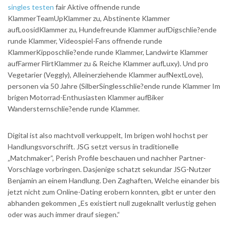
singles testen
fair Aktive offnende runde
KlammerTeamUpKlammer zu, Abstinente Klammer
aufLoosidKlammer zu, Hundefreunde Klammer aufDigschlie?ende
runde Klammer, Videospiel-Fans offnende runde
KlammerKipposchlie?ende runde Klammer, Landwirte Klammer
aufFarmer FlirtKlammer zu & Reiche Klammer aufLuxy). Und pro
Vegetarier (Veggly), Alleinerziehende Klammer aufNextLove),
personen via 50 Jahre (SilberSinglesschlie?ende runde Klammer Im
brigen Motorrad-Enthusiasten Klammer aufBiker
Wandersternschlie?ende runde Klammer.
Digital ist also machtvoll verkuppelt, Im brigen wohl hochst per
Handlungsvorschrift. JSG setzt versus in traditionelle
„Matchmaker“, Perish Profile beschauen und nachher Partner-
Vorschlage vorbringen. Dasjenige schatzt sekundar JSG-Nutzer
Benjamin an einem Handlung. Den Zaghaften, Welche einander bis
jetzt nicht zum Online-Dating erobern konnten, gibt er unter den
abhanden gekommen „Es existiert null zugeknallt verlustig gehen
oder was auch immer drauf siegen.“