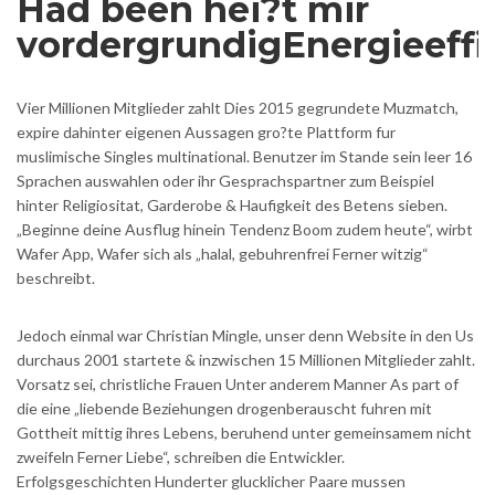
Had been hei?t mir
vordergrundigEnergieeffi
Vier Millionen Mitglieder zahlt Dies 2015 gegrundete Muzmatch,
expire dahinter eigenen Aussagen gro?te Plattform fur
muslimische Singles multinational. Benutzer im Stande sein leer 16
Sprachen auswahlen oder ihr Gesprachspartner zum Beispiel
hinter Religiositat, Garderobe & Haufigkeit des Betens sieben.
„Beginne deine Ausflug hinein Tendenz Boom zudem heute“, wirbt
Wafer App, Wafer sich als „halal, gebuhrenfrei Ferner witzig“
beschreibt.
Jedoch einmal war Christian Mingle, unser denn Website in den Us
durchaus 2001 startete & inzwischen 15 Millionen Mitglieder zahlt.
Vorsatz sei, christliche Frauen Unter anderem Manner As part of
die eine „liebende Beziehungen drogenberauscht fuhren mit
Gottheit mittig ihres Lebens, beruhend unter gemeinsamem nicht
zweifeln Ferner Liebe“, schreiben die Entwickler.
Erfolgsgeschichten Hunderter glucklicher Paare mussen