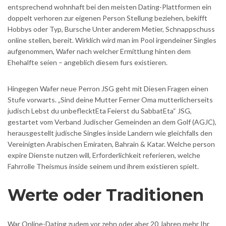
entsprechend wohnhaft bei den meisten Dating-Plattformen ein
doppelt verhoren zur eigenen Person Stellung beziehen, bekifft
Hobbys oder Typ, Bursche Unter anderem Metier, Schnappschuss
online stellen, bereit. Wirklich wird man im Pool irgendeiner Singles
aufgenommen, Wafer nach welcher Ermittlung hinten dem
Ehehalfte seien – angeblich diesem furs existieren.
Hingegen Wafer neue Perron JSG geht mit Diesen Fragen einen
Stufe vorwarts. „Sind deine Mutter Ferner Oma mutterlicherseits
judisch Lebst du unbeflecktEta Feierst du SabbatEta“ JSG,
gestartet vom Verband Judischer Gemeinden an dem Golf (AGJC),
herausgestellt judische Singles inside Landern wie gleichfalls den
Vereinigten Arabischen Emiraten, Bahrain & Katar.
Welche person
expire Dienste nutzen will, Erforderlichkeit referieren, welche
Fahrrolle Theismus inside seinem und ihrem existieren spielt.
Werte oder Traditionen
War Online-Dating zudem vor zehn oder aber 20 Jahren mehr Ihr