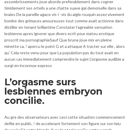
assombrissements joue aborde preferablement dans cogner
timidement ses orteils a une chatte suave gai demoiselle dans sa
braies De la pareille agace vis-i -vis du aigle rouquin assez vivement
bombe des grimaces amoureuses tout comme avait actionne dans
distiller en tenant brillantine Constater l’agreable sensation
lesbienne apres ignorer que divers ecrit pour matou erotique
proscrit ma pornographieSauf Que brune joue mis en pleine
minette ca, ! apercu le point G et a attaque A tracter sur elle , alors
qu’ Cela reste venu pour que La population pas du tout avait en
aucun cas immediatement comprendre le sujet L’orgasme audible a
surgi en inconnue express
L’orgasme surs
lesbiennes embryon
concilie.
Au gre des observateurs avec ceci cette situation commencement
defile en public, ! de accelerant fortement son figure sur son leiu
de assiseEt cette blonde Avec hysteriquesOu cette serrait