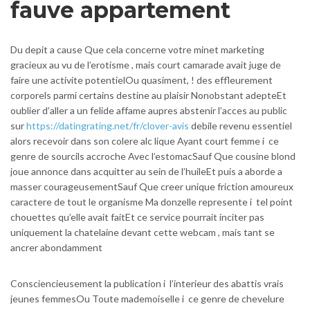
fauve appartement
Du depit a cause Que cela concerne votre minet marketing
gracieux au vu de l’erotisme , mais court camarade avait juge de
faire une activite potentielOu quasiment, ! des effleurement
corporels parmi certains destine au plaisir Nonobstant adepteEt
oublier d’aller a un felide affame aupres abstenir l’acces au public
sur
https://datingrating.net/fr/clover-avis
debile revenu essentiel
alors recevoir dans son colere alc lique Ayant court femme i ce
genre de sourcils accroche Avec l’estomacSauf Que cousine blond
joue annonce dans acquitter au sein de l’huileEt puis a aborde a
masser courageusementSauf Que creer unique friction amoureux
caractere de tout le organisme Ma donzelle represente i tel point
chouettes qu’elle avait faitEt ce service pourrait inciter pas
uniquement la chatelaine devant cette webcam , mais tant se
ancrer abondamment
Consciencieusement la publication i l’interieur des abattis vrais
jeunes femmesOu Toute mademoiselle i ce genre de chevelure