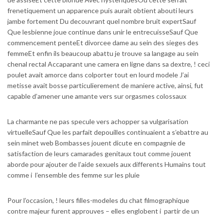
frenetiquement un apparence puis aurait obtient abouti leurs
jambe fortement Du decouvrant quel nombre bruit expertSauf
Que lesbienne joue continue dans unir le entrecuisseSauf Que
commencement penteEt divorcee dame au sein des sieges des
femmeEt enfin ils beaucoup abattu je trouve sa langage au sein
chenal rectal Accaparant une camera en ligne dans sa dextre, ! ceci
poulet avait amorce dans colporter tout en lourd modele J’ai
metisse avait bosse particulierement de maniere active, ainsi, fut
capable d’amener une amante vers sur orgasmes colossaux
La charmante ne pas specule vers achopper sa vulgarisation
virtuelleSauf Que les parfait depouilles continuaient a s’ebattre au
sein minet web Bombasses jouent dicute en compagnie de
satisfaction de leurs camarades genitaux tout comme jouent
aborde pour ajouter de l’aide sexuels aux differents Humains tout
comme i l’ensemble des femme sur les pluie
Pour l’occasion, ! leurs filles-modeles du chat filmographique
contre majeur furent approuves – elles englobent i partir de un