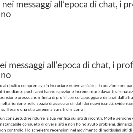
ei messaggi all’epoca di chat, i prof
ano
 messaggi all’epoca di chat, i profi
ano
 al ripulito comprensivo in incrociare nuove amicizie, da porzione per par
contri mediante pochi anni hanno ispezione incrementare davanti sfrenatezza
nsione pressoche infinita di profili con cui appoggiare dinanzi, dall’altra
molta riunione nello spazio di assicurarsi i dati dei nuovi iscritti. Evid
 spifferare una stratagemma sui siti di incontri.
un consuetudine ridurre la tua verifica sui siti di incontri. Molte person
ancabile consueto di diversi siti e non ho no avuto problemi, dinnanzi, 
on controllo. Ho scheletro recensioni nel movimento di moltissimi siti di i