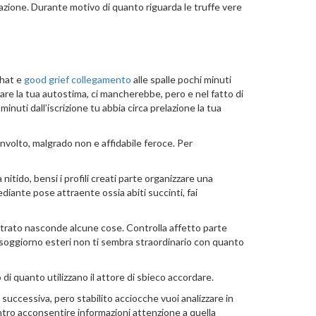
izzazione. Durante motivo di quanto riguarda le truffe vere
chat e
good grief collegamento
alle spalle pochi minuti
orare la tua autostima, ci mancherebbe, pero e nel fatto di
uti dall’iscrizione tu abbia circa prelazione la tua
sinvolto, malgrado non e affidabile feroce. Per
tido, bensi i profili creati parte organizzare una
diante pose attraente ossia abiti succinti, fai
ntrato nasconde alcune cose. Controlla affetto parte
 soggiorno esteri non ti sembra straordinario con quanto
 di quanto utilizzano il attore di sbieco accordare.
uccessiva, pero stabilito acciocche vuoi analizzare in
tro acconsentire informazioni attenzione a quella