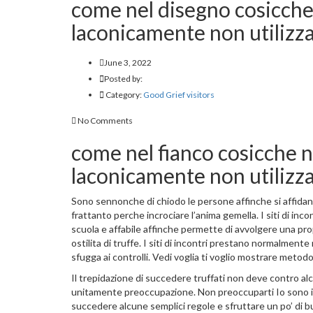
come nel disegno cosicche n
laconicamente non utilizz
June 3, 2022
Posted by:
Category:
Good Grief visitors
No Comments
come nel fianco cosicche nei
laconicamente non utilizz
Sono sennonche di chiodo le persone affinche si affidano
frattanto perche incrociare l’anima gemella. I siti di in
scuola e affabile affinche permette di avvolgere una prope
ostilita di truffe.
I siti di incontri prestano normalmente 
sfugga ai controlli. Vedi voglia ti voglio mostrare metodo
Il trepidazione di succedere truffati non deve contro alc
unitamente preoccupazione. Non preoccuparti Io sono inst
succedere alcune semplici regole e sfruttare un po’ di bu