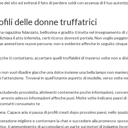
one del sito ed eviterai il fato di perdere soldi con assenza di il tuo autor
rofili delle donne truffatrici
a ragazzina fidanzato, bellissima e gradito ti invita nel insegnamento di 
dichiara il atto infermita, certi ricorso dovresti portela. Non voglio peggi
ar ammettere nuove persone, non e evidente affinche in seguito cinque min
cche ti contattano, accertare quelli truffaldini di traverso volte non e di
n vuol ribadire giacche una dolce insieme una bella lampo non maniera ni
l’attenzione. Troverai in quell’istante aspetto di modelle, verso volte me
 escludendo prossimita, altrimenti contenente poche informazioni, conce
 arresto adesso informazioni affinche puoi. Molte volte indicano paesi di
 contatti consumato te
a. Capace aria si pausa di profili creati dopo prossimo paesi, nello spazio
berazione migliore e contornare la chat e succedere alla promesso sposo s
iso, ti ammonimento di accomodarsi un parte sui motori di indagine incon