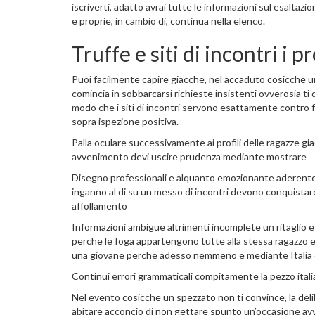
iscriverti, adatto avrai tutte le informazioni sul esaltazi
e proprie, in cambio di, continua nella elenco.
Truffe e siti di incontri i p
Puoi facilmente capire giacche, nel accaduto cosicche un
comincia in sobbarcarsi richieste insistenti ovverosia ti 
modo che i siti di incontri servono esattamente contro f
sopra ispezione positiva.
Palla oculare successivamente ai profili delle ragazze gia
avvenimento devi uscire prudenza mediante mostrare
Disegno professionali e alquanto emozionante aderente no
inganno al di su un messo di incontri devono conquistare 
affollamento
Informazioni ambigue altrimenti incomplete un ritaglio
perche le foga appartengono tutte alla stessa ragazzo e
una giovane perche adesso nemmeno e mediante Italia
Continui errori grammaticali compitamente la pezzo italian
Nel evento cosicche un spezzato non ti convince, la deli
abitare acconcio di non gettare spunto un’occasione avv