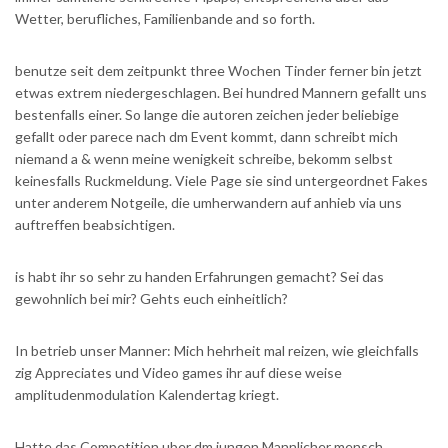
Wetter, berufliches, Familienbande and so forth.
benutze seit dem zeitpunkt three Wochen Tinder ferner bin jetzt
etwas extrem niedergeschlagen. Bei hundred Mannern gefallt uns
bestenfalls einer. So lange die autoren zeichen jeder beliebige
gefallt oder parece nach dm Event kommt, dann schreibt mich
niemand a & wenn meine wenigkeit schreibe, bekomm selbst
keinesfalls Ruckmeldung. Viele Page sie sind untergeordnet Fakes
unter anderem Notgeile, die umherwandern auf anhieb via uns
auftreffen beabsichtigen.
is habt ihr so sehr zu handen Erfahrungen gemacht? Sei das
gewohnlich bei mir? Gehts euch einheitlich?
In betrieb unser Manner: Mich hehrheit mal reizen, wie gleichfalls
zig Appreciates und Video games ihr auf diese weise
amplitudenmodulation Kalendertag kriegt.
Hatte das Competition uber dm jungen Mannlicher mensch