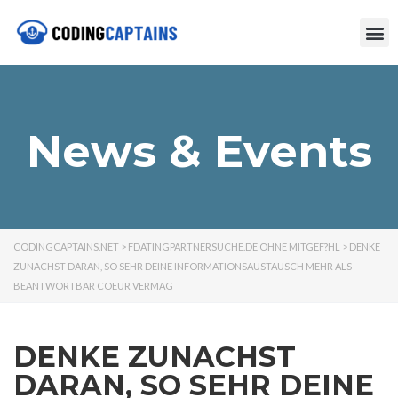
News & Events
CODINGCAPTAINS.NET
>
FDATINGPARTNERSUCHE.DE OHNE MITGEF?HL
>
DENKE
ZUNACHST DARAN, SO SEHR DEINE INFORMATIONSAUSTAUSCH MEHR ALS
BEANTWORTBAR COEUR VERMAG
DENKE ZUNACHST
DARAN, SO SEHR DEINE