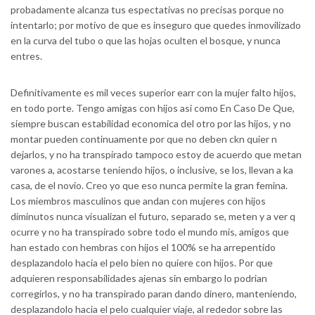
probadamente alcanza tus espectativas no precisas porque no
intentarlo; por motivo de que es inseguro que quedes inmovilizado
en la curva del tubo o que las hojas oculten el bosque, y nunca
entres.
Definitivamente es mil veces superior earr con la mujer falto hijos,
en todo porte. Tengo amigas con hijos asi­ como En Caso De Que,
siempre buscan estabilidad economica del otro por las hijos, y no
montar pueden continuamente por que no deben ckn quier n
dejarlos, y no ha transpirado tampoco estoy de acuerdo que metan
varones a, acostarse teniendo hijos, o inclusive, se los, llevan a ka
casa, de el novio. Creo yo que eso nunca permite la gran femina.
Los miembros masculinos que andan con mujeres con hijos
diminutos nunca visualizan el futuro, separado se, meten y a ver q
ocurre y no ha transpirado sobre todo el mundo mis, amigos que
han estado con hembras con hijos el 100% se ha arrepentido
desplazandolo hacia el pelo bien no quiere con hijos. Por que
adquieren responsabilidades ajenas sin embargo lo podri­an
corregirlos, y no ha transpirado paran dando dinero, manteniendo,
desplazandolo hacia el pelo cualquier viaje, al rededor sobre las