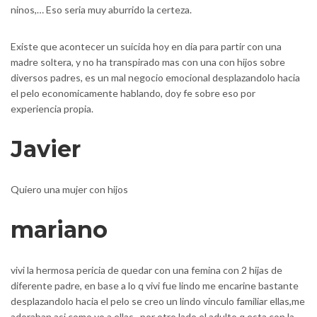
ninos,… Eso seri­a muy aburrido la certeza.
Existe que acontecer un suicida hoy en dia para partir con una
madre soltera, y no ha transpirado mas con una con hijos sobre
diversos padres, es un mal negocio emocional desplazandolo hacia
el pelo economicamente hablando, doy fe sobre eso por
experiencia propia.
Javier
Quiero una mujer con hijos
mariano
vivi la hermosa pericia de quedar con una femina con 2 hijas de
diferente padre, en base a lo q vivi fue lindo me encarine bastante
desplazandolo hacia el pelo se creo un lindo vinculo familiar ellas,me
adoraban asi­ como yo a ellas.. por otro lado el adulto q esta con la