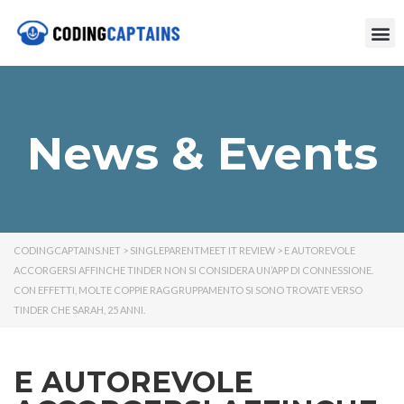
News & Events
CODINGCAPTAINS.NET
>
SINGLEPARENTMEET IT REVIEW
>
E AUTOREVOLE
ACCORGERSI AFFINCHE TINDER NON SI CONSIDERA UN’APP DI CONNESSIONE.
CON EFFETTI, MOLTE COPPIE RAGGRUPPAMENTO SI SONO TROVATE VERSO
TINDER CHE SARAH, 25 ANNI.
E AUTOREVOLE