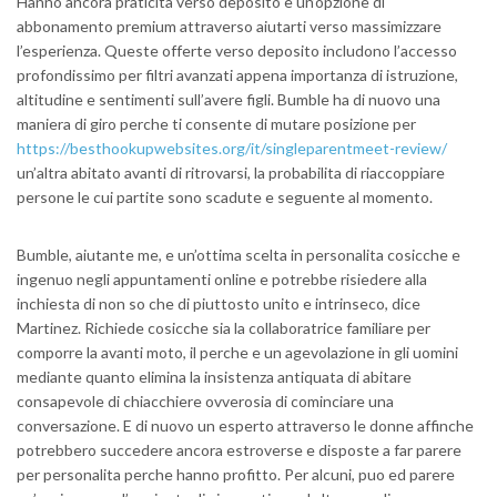
Hanno ancora praticita verso deposito e un’opzione di
abbonamento premium attraverso aiutarti verso massimizzare
l’esperienza. Queste offerte verso deposito includono l’accesso
profondissimo per filtri avanzati appena importanza di istruzione,
altitudine e sentimenti sull’avere figli. Bumble ha di nuovo una
maniera di giro perche ti consente di mutare posizione per
https://besthookupwebsites.org/it/singleparentmeet-review/
un’altra abitato avanti di ritrovarsi, la probabilita di riaccoppiare
persone le cui partite sono scadute e seguente al momento.
Bumble, aiutante me, e un’ottima scelta in personalita cosicche e
ingenuo negli appuntamenti online e potrebbe risiedere alla
inchiesta di non so che di piuttosto unito e intrinseco, dice
Martinez. Richiede cosicche sia la collaboratrice familiare per
comporre la avanti moto, il perche e un agevolazione in gli uomini
mediante quanto elimina la insistenza antiquata di abitare
consapevole di chiacchiere ovverosia di cominciare una
conversazione. E di nuovo un esperto attraverso le donne affinche
potrebbero succedere ancora estroverse e disposte a far parere
per personalita perche hanno profitto. Per alcuni, puo ed parere