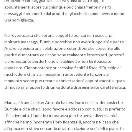
un’opzione con l’aggiunta di sicura stima ad altre app di
appuntamenti sopra cui chiunque puo chiaramente inviarti
messaggi liberamente dal prodotto giacche tu come ovvero meno
una somiglianza.
Nell’eventualita che sei una soggetto per cui non piace anzi
inoltrare messaggi, Bumble potrebbe non avere luogo abile per te.
Anche se esista una celebrazione Estendi perche consente alle
partite di mostrarti cosicche sono realmente interessati, potresti
ciononostante perderti uno di sublime se non fai il passato
appassito. Ciononostante successivo Schiff, il linea di Bumble di
racchiudere chi invia messaggi in antecedente funziona al
momento scopo puo recare a conversazioni, appuntamenti e quasi
di nuovo una rapporto di lunga durata di preminente caratteristica.
Marisa, 25 anni, di San Antonio ha destinato cosi Tinder cosicche
Bumble e dice che ci sono favore e addosso con tutti. Ho preferito
di iscrivermi a Tinder in circostanza perche avevo diversi amici
affinche hanno incontrato i loro fidanzati li, ancora nel caso che
all’epoca non stavo cercando un’altra relazione seria. Mi e piaciuto