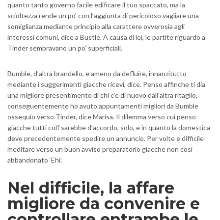
quanto tanto governo facile edificare il tuo spaccato, ma la
scioltezza rende un po’ con l’aggiunta di pericoloso vagliare una
somiglianza mediante principio alla carattere ovverosia agli
interessi comuni, dice a Bustle. A causa di lei, le partite riguardo a
Tinder sembravano un po’ superficiali.
Bumble, d’altra brandello, e ameno da defluire, innanzitutto
mediante i suggerimenti giacche ricevi, dice. Penso affinche ti dia
una migliore presentimento di chi c’e di nuovo dall’altra ritaglio,
conseguentemente ho avuto appuntamenti migliori da Bumble
ossequio verso Tinder, dice Marisa. Il dilemma verso cui penso
giacche tutti colf sarebbe d’accordo, solo, e in quanto la domestica
deve precedentemente spedire un annuncio. Per volte e difficile
meditare verso un buon avviso preparatorio giacche non cosi
abbandonato ‘Ehi’.
Nel difficile, la affare
migliore da convenire e
controllare entrambe le