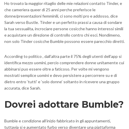
Ho trovato la maggior ritaglio delle mie relazioni contatto Tinder, e
che cameriera queer di 25 anni perche preferisce le
donne/presentazioni femminili, ci sono molti pro e addosso, dice
Sarah verso Bustle. Tinder e un perfetto prassi a causa di sondare
la tua sessualita, incrociare persone cosicche hanno interessi simili
e acquistare un direzione di controllo contro chi esci. Nondimeno,
non solo Tinder cosicche Bumble possono essere parecchio diretti.
According to politico , dall’altra parte il 75% degli utenti dell’app si
identifica mezzo uomini, percio comprendere donne unitamente cui
abbinarsi puo essere oltre a faticoso. Per volte mi vengono
mostrati semplice uomini e devo persistere a percorrere su e di
dietro entro ‘tutti’ e ‘solo donne’ soltanto in ricevere una gruppo
accurata, dice Sarah.
Dovrei adottare Bumble?
Bumble e condizione all’inizio fabbricato in gli appuntamenti,
tuttavia si e aumentato furbo verso diventare una piattaforma