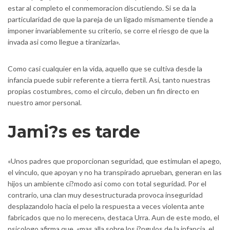
estar al completo el conmemoracion discutiendo. Si se da la
particularidad de que la pareja de un ligado mismamente tiende a
imponer invariablemente su criterio, se corre el riesgo de que la
invada asi­ como llegue a tiranizarla».
Como casi cualquier en la vida, aquello que se cultiva desde la
infancia puede subir referente a tierra fertil. Asi, tanto nuestras
propias costumbres, como el circulo, deben un fin directo en
nuestro amor personal.
Jami?s es tarde
«Unos padres que proporcionan seguridad, que estimulan el apego,
el vinculo, que apoyan y no ha transpirado aprueban, generan en las
hijos un ambiente ci?modo asi­ como con total seguridad. Por el
contrario, una clan muy desestructurada provoca inseguridad
desplazandolo hacia el pelo la respuesta a veces violenta ante
fabricados que no lo merecen», destaca Urra. Aun de este modo, el
psicologo afirma que, «mas alla sobre los i?ngulos de la infancia, el