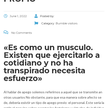
June 1, 2022
Posted by:
Category:
Bumble visitors
No Comments
«Es como un musculo.
Existen que ejercitarlo a
cotidiano y no ha
transpirado necesita
esfuerzo»
Al hablar de apego solemos referirnos a aquel que se transmite an
otras usuarios No obstante, para que esa manera sobre afecto se
de, deberia existir un tipo de apego previo: el personal. Este seri­a la
aptitud genuina sobre aceptar las fortalezas y virtudes de individuo