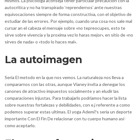
mismos. La psicologa aconseja tener particular precaucion con la
autocritica y no ha transpirado ‘reprendernos’ ante nuestras
equivocaciones siempre de forma constructiva, con el objetivo de
estudiar de las errores. Por ejemplo, cuando una cosa nos sale mal
cursar an el cabeza el mensaje sobre «no tepreocupes, esto te
sirve sobre vivencia y la proxima vez lo haras mejor», en sitio de «no
sirves de nada» o «todo lo haces mal».
La autoimagen
Seri­a El metodo en la que nos vemos. La naturaleza nos lleva a
compararnos con las otras, aunque Vianey invita a denegar los
canones de atractivo impuestos socialmente y an eludir las
comparaciones injustas. Para trabajarlo podri­amos hacer la lista
sobre nuestras fortalezas y debilidades, con e.j referente a como
podemos superar estas ultimas. El yoga Ademi?s seri­a un deporte
importante Con El Fin De relacionar con tu cuerpo humano asi­
como aceptarlo.