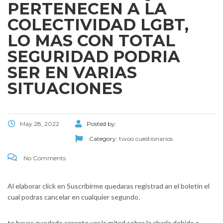
PERTENECEN A LA
COLECTIVIDAD LGBT,
LO MAS CON TOTAL
SEGURIDAD PODRI­A
SER EN VARIAS
SITUACIONES
May 28, 2022
Posted by:
Category:
twoo cuestionarios
No Comments
Al elaborar click en Suscribirme quedaras registrad an el boletin el
cual podras cancelar en cualquier segundo.
te hayas quedado carente ver la mitad sobre la charla debido a