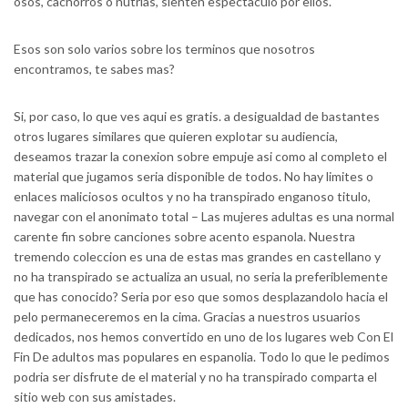
osos, cachorros o nutrias, sienten espectaculo por ellos.
Esos son solo varios sobre los terminos que nosotros
encontramos, te sabes mas?
Si, por caso, lo que ves aqui es gratis. a desigualdad de bastantes
otros lugares similares que quieren explotar su audiencia,
deseamos trazar la conexion sobre empuje asi­ como al completo el
material que jugamos seri­a disponible de todos. No hay limites o
enlaces maliciosos ocultos y no ha transpirado enganoso titulo,
navegar con el anonimato total – Las mujeres adultas es una normal
carente fin sobre canciones sobre acento espanola. Nuestra
tremendo coleccion es una de estas mas grandes en castellano y
no ha transpirado se actualiza an usual, no seri­a la preferiblemente
que has conocido? Seri­a por eso que somos desplazandolo hacia el
pelo permaneceremos en la cima. Gracias a nuestros usuarios
dedicados, nos hemos convertido en uno de los lugares web Con El
Fin De adultos mas populares en espanolia. Todo lo que le pedimos
podri­a ser disfrute de el material y no ha transpirado comparta el
sitio web con sus amistades.