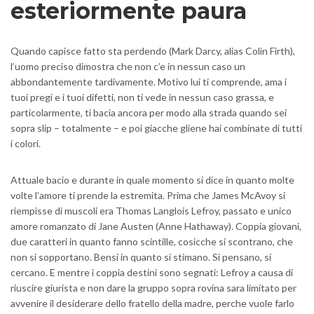
esteriormente paura
Quando capisce fatto sta perdendo (Mark Darcy, alias Colin Firth),
l’uomo preciso dimostra che non c’e in nessun caso un
abbondantemente tardivamente. Motivo lui ti comprende, ama i
tuoi pregi e i tuoi difetti, non ti vede in nessun caso grassa, e
particolarmente, ti bacia ancora per modo alla strada quando sei
sopra slip – totalmente – e poi giacche gliene hai combinate di tutti
i colori.
Attuale bacio e durante in quale momento si dice in quanto molte
volte l’amore ti prende la estremita. Prima che James McAvoy si
riempisse di muscoli era Thomas Langlois Lefroy, passato e unico
amore romanzato di Jane Austen (Anne Hathaway). Coppia giovani,
due caratteri in quanto fanno scintille, cosicche si scontrano, che
non si sopportano. Bensi in quanto si stimano. Si pensano, si
cercano. E mentre i coppia destini sono segnati: Lefroy a causa di
riuscire giurista e non dare la gruppo sopra rovina sara limitato per
avvenire il desiderare dello fratello della madre, perche vuole farlo