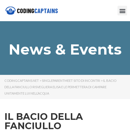
News & Events
CODINGCAPTAINS.NET
>
SINGLEPARENTMEET SITO DI INCONTRI
>
IL BACIO
DELLA FANCIULLO RISVEGLIERA ELISA E LE PERMETTERA DI CAMPARE
UNITAMENTE LUI NELL’ACQUA
IL BACIO DELLA
FANCIULLO