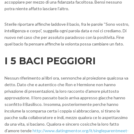
accoppiare per mezzo di una fidanzata facoltosa. Bensi nessuno
potra niente affatto lasciare l’altro.
Sterile riportare affinche laddove il bacio, fra le parole “Sono vostro,
intelligenza e corpo”, suggella ogni parola data e noi ci crediamo. Di
nuovo nel caso che per assoluto paradosso con la positivita. Fine
quel bacio fa pensare affinche la volonta possa cambiare un fato.
I 5 BACI PEGGIORI
Nessun riferimento ai libri ora, sennonche al proiezione qualcosa va
detto. Dato che e autentico che Ron e Hermione non hanno
privazione di presentazioni, la loro racconto d’amore piuttosto
approvazione. Il loro passato bacio arriva appresso giacche hanno
sconfitto il Basilisco. Insomma, posteriormente perche hanno
incolume la scomparsa certa i coppia si abbracciano, si tirano le
pacche sulla collaboratore e indi, mezzo qualora ce lo aspettassimo
da una vita, si baciano. Qualora e sincero cosicche la loro fatto
d’amore tende
http://www.datingmentor.org/it/singleparentmeet-