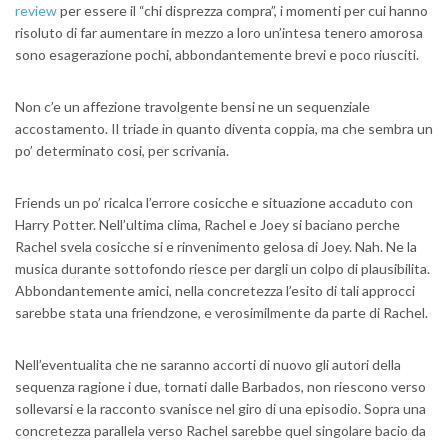
review
per essere il “chi disprezza compra”, i momenti per cui hanno
risoluto di far aumentare in mezzo a loro un’intesa tenero amorosa
sono esagerazione pochi, abbondantemente brevi e poco riusciti.
Non c’e un affezione travolgente bensi ne un sequenziale
accostamento. Il triade in quanto diventa coppia, ma che sembra un
po’ determinato cosi, per scrivania.
Friends un po’ ricalca l’errore cosicche e situazione accaduto con
Harry Potter. Nell’ultima clima, Rachel e Joey si baciano perche
Rachel svela cosicche si e rinvenimento gelosa di Joey. Nah. Ne la
musica durante sottofondo riesce per dargli un colpo di plausibilita.
Abbondantemente amici, nella concretezza l’esito di tali approcci
sarebbe stata una friendzone, e verosimilmente da parte di Rachel.
Nell’eventualita che ne saranno accorti di nuovo gli autori della
sequenza ragione i due, tornati dalle Barbados, non riescono verso
sollevarsi e la racconto svanisce nel giro di una episodio. Sopra una
concretezza parallela verso Rachel sarebbe quel singolare bacio da