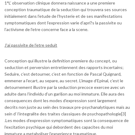
1°L’ observation clinique donnera naissance a une premiere
conception traumatique de la seduction qui trouvera ses sources
initialement dans l’etude de l’hysterie et de ses manifestations
symptomatiques dont l’expression varie d’apri?s la passivite ou
l’activisme de l’etre concerne face a la scene.
J’ai passivite de l’etre seduit
Conception qui illustre la definition premiere du concept, ou
seduction et perversion entretiennent des rapports incertains;
Seduire, c’est detourner, c’est en fonction de Pascal Quignard,
emmener a l’ecart, au separe, au secret.
L’image d’Epinal, c’est le
detournement illustre par la seduction precoce exercee avec un
adulte dans l’individu d’un gari§on au moi immature. Elle aura des
consequences dont les modes d’expression sont largement
decrits non juste au sein des travaux pre-psychanalytiques mais au
sein d’ l’integralite des traites classiques de psychopathologie[3]
.Les modes d’expression symptomatiques sont la consequence de
l’excitation psychique qui debordent des capacites du moi
immature a metaboliser l’experience traumatique.