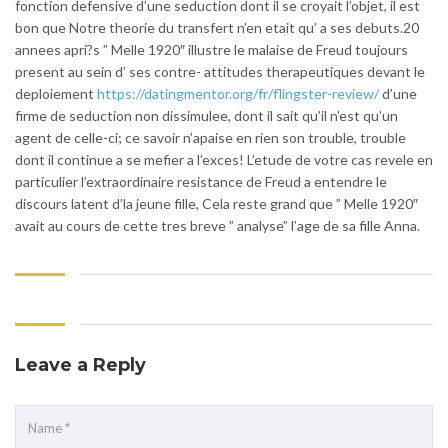
fonction defensive d’une seduction dont il se croyait l’objet, il est
bon que Notre theorie du transfert n’en etait qu’ a ses debuts.20
annees apri?s ” Melle 1920″ illustre le malaise de Freud toujours
present au sein d’ ses contre- attitudes therapeutiques devant le
deploiement
https://datingmentor.org/fr/flingster-review/
d’une
firme de seduction non dissimulee, dont il sait qu’il n’est qu’un
agent de celle-ci; ce savoir n’apaise en rien son trouble, trouble
dont il continue a se mefier a l’exces! L’etude de votre cas revele en
particulier l’extraordinaire resistance de Freud a entendre le
discours latent d’la jeune fille, Cela reste grand que ” Melle 1920″
avait au cours de cette tres breve ” analyse” l’age de sa fille Anna.
Leave a Reply