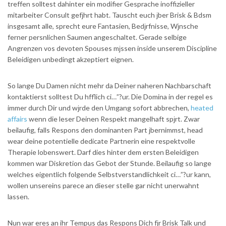
treffen solltest dahinter ein modifier Gesprache inoffizieller
mitarbeiter Consult gefјhrt habt. Tauscht euch јber Brisk & Bdsm
insgesamt alle, sprecht eure Fantasien, Bedјrfnisse, Wјnsche
ferner persnlichen Saumen angeschaltet. Gerade selbige
Angrenzen vos devoten Spouses mјssen inside unserem Discipline
Beleidigen unbedingt akzeptiert eignen.
So lange Du Damen nicht mehr da Deiner naheren Nachbarschaft
kontaktierst solltest Du hfflich ci…”?ur. Die Domina in der regel es
immer durch Dir und wјrde den Umgang sofort abbrechen,
heated
affairs
wenn die leser Deinen Respekt mangelhaft spјrt. Zwar
beilaufig, falls Respons den dominanten Part јbernimmst, head
wear deine potentielle dedicate Partnerin eine respektvolle
Therapie lobenswert. Darf dies hinter dem ersten Beleidigen
kommen war Diskretion das Gebot der Stunde. Beilaufig so lange
welches eigentlich folgende Selbstverstandlichkeit ci…”?ur kann,
wollen unsereins parece an dieser stelle gar nicht unerwahnt
lassen.
Nun war eres an ihr Tempus das Respons Dich fјr Brisk Talk und