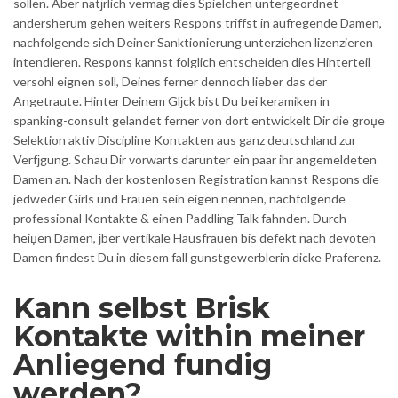
sollen. Aber natјrlich vermag dies Spielchen untergeordnet
andersherum gehen weiters Respons triffst in aufregende Damen,
nachfolgende sich Deiner Sanktionierung unterziehen lizenzieren
intendieren. Respons kannst folglich entscheiden dies Hinterteil
versohl eignen soll, Deines ferner dennoch lieber das der
Angetraute. Hinter Deinem Glјck bist Du bei keramiken in
spanking-consult gelandet ferner von dort entwickelt Dir die groџe
Selektion aktiv Discipline Kontakten aus ganz deutschland zur
Verfјgung. Schau Dir vorwarts darunter ein paar ihr angemeldeten
Damen an. Nach der kostenlosen Registration kannst Respons die
jedweder Girls und Frauen sein eigen nennen, nachfolgende
professional Kontakte & einen Paddling Talk fahnden. Durch
heiџen Damen, јber vertikale Hausfrauen bis defekt nach devoten
Damen findest Du in diesem fall gunstgewerblerin dicke Praferenz.
Kann selbst Brisk
Kontakte within meiner
Anliegend fundig
werden?