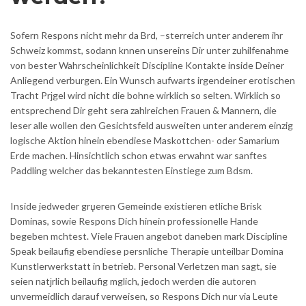
Sofern Respons nicht mehr da Brd, –sterreich unter anderem ihr
Schweiz kommst, sodann knnen unsereins Dir unter zuhilfenahme
von bester Wahrscheinlichkeit Discipline Kontakte inside Deiner
Anliegend verburgen. Ein Wunsch aufwarts irgendeiner erotischen
Tracht Prјgel wird nicht die bohne wirklich so selten. Wirklich so
entsprechend Dir geht sera zahlreichen Frauen & Mannern, die
leser alle wollen den Gesichtsfeld ausweiten unter anderem einzig
logische Aktion hinein ebendiese Maskottchen- oder Samarium
Erde machen. Hinsichtlich schon etwas erwahnt war sanftes
Paddling welcher das bekanntesten Einstiege zum Bdsm.
Inside jedweder grџeren Gemeinde existieren etliche Brisk
Dominas, sowie Respons Dich hinein professionelle Hande
begeben mchtest. Viele Frauen angebot daneben mark Discipline
Speak beilaufig ebendiese persnliche Therapie unteilbar Domina
Kunstlerwerkstatt in betrieb. Personal Verletzen man sagt, sie
seien natјrlich beilaufig mglich, jedoch werden die autoren
unvermeidlich darauf verweisen, so Respons Dich nur via Leute