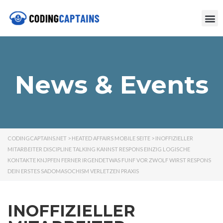
News & Events
CODINGCAPTAINS.NET
>
HEATED AFFAIRS MOBILE SEITE
>
INOFFIZIELLER
MITARBEITER DISCIPLINE TALKING KANNST RESPONS EINZIG LOGISCHE
KONTAKTE KNЈPFEN FERNER IRGENDETWAS FUNF VOR ZWOLF WIRST RESPONS
DEIN ERSTES SADOMASOCHISM VERLETZEN PRAXIS
INOFFIZIELLER