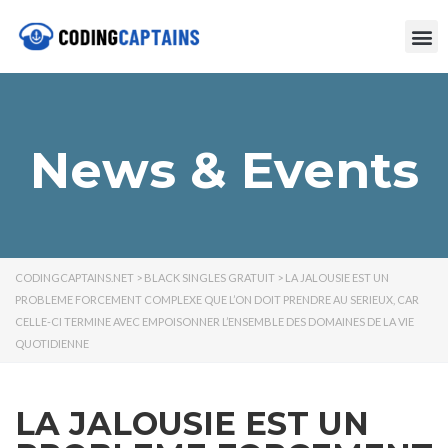
News & Events
CODINGCAPTAINS.NET
>
BLACK SINGLES GRATUIT
>
LA JALOUSIE EST UN
PROBLEME FORCEMENT COMPLEXE QUE L’ON DOIT PRENDRE AU SERIEUX, CAR
CELLE-CI TERMINE AVEC EMPOISONNER L’ENSEMBLE DES DOMAINES DE LA VIE
QUOTIDIENNE
LA JALOUSIE EST UN