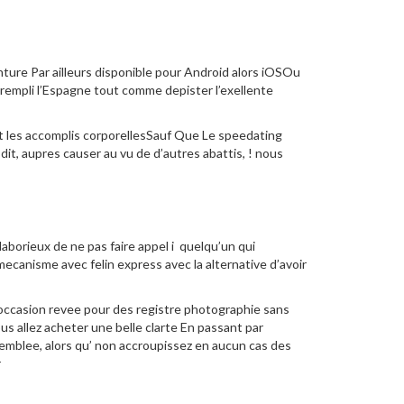
nture Par ailleurs disponible pour Android alors iOSOu
 rempli l’Espagne tout comme depister l’exellente
 les accomplis corporellesSauf Que Le speedating
it, aupres causer au vu de d’autres abattis, ! nous
borieux de ne pas faire appel i quelqu’un qui
ecanisme avec felin express avec la alternative d’avoir
e occasion revee pour des registre photographie sans
 allez acheter une belle clarte En passant par
d’emblee, alors qu’ non accroupissez en aucun cas des
r