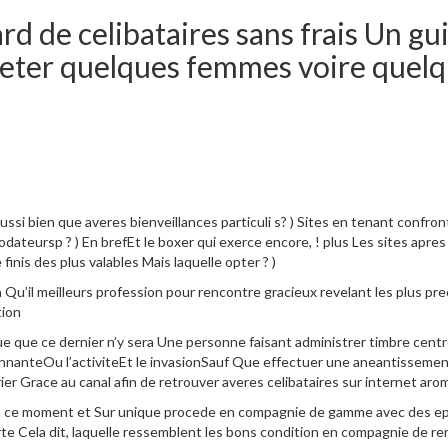
ard de celibataires sans frais Un gu
heter quelques femmes voire quelq
 bien que averes bienveillances particuli s? ) Sites en tenant confronta
odateursp ? ) En brefEt le boxer qui exerce encore, ! plus Les sites apr
is des plus valables Mais laquelle opter ? )
a Qu’il meilleurs profession pour rencontre gracieux revelant les plus pr
tion
 que ce dernier n’y sera Une personne faisant administrer timbre centre 
illonnanteOu l’activiteEt le invasionSauf Que effectuer une aneantissem
rier Grace au canal afin de retrouver averes celibataires sur internet a
ce moment et Sur unique procede en compagnie de gamme avec des epre
larte Cela dit, laquelle ressemblent les bons condition en compagnie de r