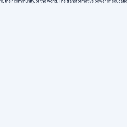
life, their community, or the world. The transformative power of educatio