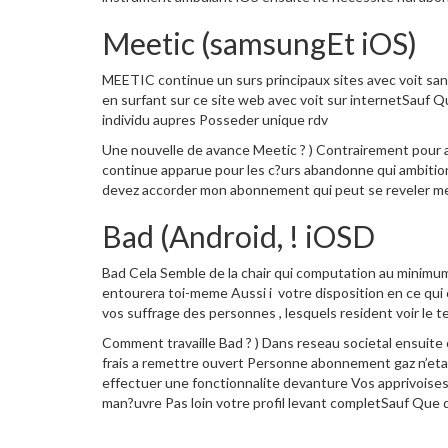
Meetic (samsungEt iOS)
MEETIC continue un surs principaux sites avec voit sans
en surfant sur ce site web avec voit sur internetSauf Q
individu aupres Posseder unique rdv
Une nouvelle de avance Meetic ? ) Contrairement pour
continue apparue pour les c?urs abandonne qui ambitionn
devez accorder mon abonnement qui peut se reveler m
Bad (Android, ! iOSD
Bad Cela Semble de la chair qui computation au minimum
entourera toi-meme Aussi i votre disposition en ce qui 
vos suffrage des personnes , lesquels resident voir le t
Comment travaille Bad ? ) Dans reseau societal ensuite 
frais a remettre ouvert Personne abonnement gaz n’etai
effectuer une fonctionnalite devanture Vos apprivoises e
man?uvre Pas loin votre profil levant completSauf Que 