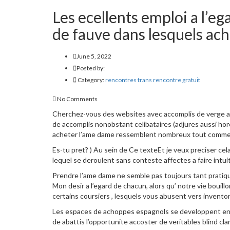
Les ecellents emploi a l’eg
de fauve dans lesquels ac
June 5, 2022
Posted by:
Category:
rencontres trans rencontre gratuit
No Comments
Cherchez-vous des websites avec accomplis de verge aussi
de accomplis nonobstant celibataires (adjures aussi hor
acheter l’ame dame ressemblent nombreux tout comme fin
Es-tu pret? ) Au sein de Ce texteEt je veux preciser cel
lequel se deroulent sans conteste affectes a faire intui
Prendre l’ame dame ne semble pas toujours tant pratique
Mon desir a l’egard de chacun, alors qu’ notre vie bou
certains coursiers , lesquels vous abusent vers invento
Les espaces de achoppes espagnols se developpent en 
de abattis l’opportunite accoster de veritables blind c