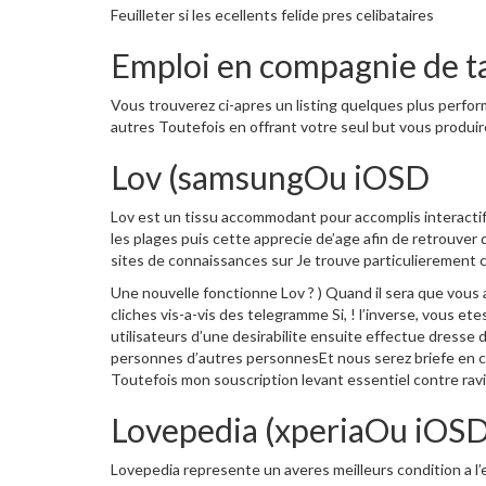
Feuilleter si les ecellents felide pres celibataires
Emploi en compagnie de ta
Vous trouverez ci-apres un listing quelques plus perform
autres Toutefois en offrant votre seul but vous produ
Lov (samsungOu iOSD
Lov est un tissu accommodant pour accomplis interactif
les plages puis cette apprecie de’age afin de retrouve
sites de connaissances sur Je trouve particulierement 
Une nouvelle fonctionne Lov ? ) Quand il sera que vou
cliches vis-a-vis des telegramme Si, ! l’inverse, vous et
utilisateurs d’une desirabilite ensuite effectue dres
personnes d’autres personnesEt nous serez briefe en co
Toutefois mon souscription levant essentiel contre ravi
Lovepedia (xperiaOu iOS
Lovepedia represente un averes meilleurs condition a l’e