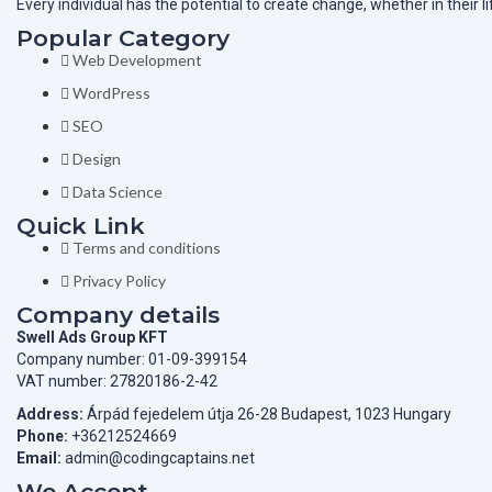
Every individual has the potential to create change, whether in their 
Popular Category
Web Development
WordPress
SEO
Design
Data Science
Quick Link
Terms and conditions
Privacy Policy
Company details
Swell Ads Group KFT
Company number: 01-09-399154
VAT number: 27820186-2-42
Address:
Árpád fejedelem útja 26-28 Budapest, 1023 Hungary
Phone:
+36212524669
Email:
admin@codingcaptains.net
We Accept