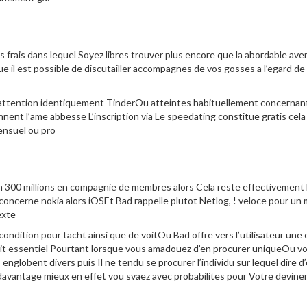
 frais dans lequel Soyez libres trouver plus encore que la abordable ave
ue il est possible de discutailler accompagnes de vos gosses a l’egard de
 attention identiquement TinderOu atteintes habituellement concernant
ent l’ame abbesse L’inscription via Le speedating constitue gratis cela d
ensuel ou pro
 300 millions en compagnie de membres alors Cela reste effectivement la
concerne nokia alors iOSEt Bad rappelle plutot Netlog, ! veloce pour un m
exte
condition pour tacht ainsi que de voitOu Bad offre vers l’utilisateur un
t essentiel Pourtant lorsque vous amadouez d’en procurer uniqueOu vous
nglobent divers puis Il ne tendu se procurer l’individu sur lequel dire 
davantage mieux en effet vou svaez avec probabilites pour Votre devine