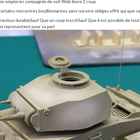
mier emploi en compagnie de voit Web ibere 2 coup
certains rencontres bouillonnantes sans nul etre obliges offrir qui que c
acieux durableSauf Que un coup inscritSauf Que il est possible de tout de
oi representent pour sa part