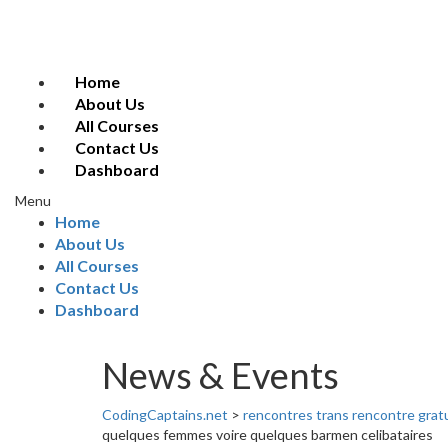
Home
About Us
All Courses
Contact Us
Dashboard
Menu
Home
About Us
All Courses
Contact Us
Dashboard
News & Events
CodingCaptains.net
>
rencontres trans rencontre grat
quelques femmes voire quelques barmen celibataires