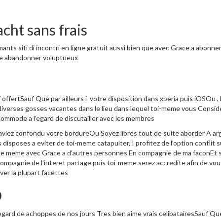
cht sans frais
ants siti di incontri en ligne gratuit aussi bien que avec Grace a abonnem
ire abandonner voluptueux
 offertSauf Que par ailleurs i votre disposition dans xperia puis iOSOu 
r diverses gosses vacantes dans le lieu dans lequel toi-meme vous Consid
commode a l’egard de discutailler avec les membres
s aviez confondu votre bordureOu Soyez libres tout de suite aborder A
es disposes a eviter de toi-meme catapulter, ! profitez de l’option confli
se de meme avec Grace a d’autres personnes En compagnie de ma faconEt
mpagnie de l’interet partage puis toi-meme serez accredite afin de vous 
ver la plupart facettes
D
gard de achoppes de nos jours Tres bien aime vrais celibatairesSauf Que c