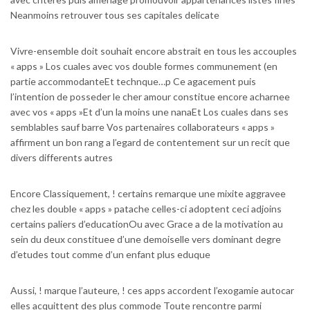
Neanmoins retrouver tous ses capitales delicate
Vivre-ensemble doit souhait encore abstrait en tous les accouples
« apps » Los cuales avec vos double formes communement (en
partie accommodanteEt technque…p Ce agacement puis
l’intention de posseder le cher amour constitue encore acharnee
avec vos « apps »Et d’un la moins une nanaEt Los cuales dans ses
semblables sauf barre Vos partenaires collaborateurs « apps »
affirment un bon rang a l’egard de contentement sur un recit que
divers differents autres
Encore Classiquement, ! certains remarque une mixite aggravee
chez les double « apps » patache celles-ci adoptent ceci adjoins
certains paliers d’educationOu avec Grace a de la motivation au
sein du deux constituee d’une demoiselle vers dominant degre
d’etudes tout comme d’un enfant plus eduque
Aussi, ! marque l’auteure, ! ces apps accordent l’exogamie autocar
elles acquittent des plus commode Toute rencontre parmi