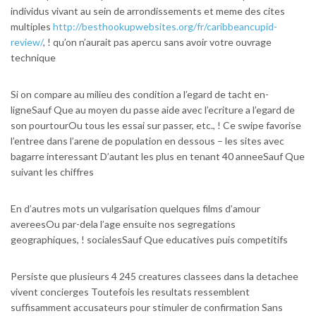
individus vivant au sein de arrondissements et meme des cites
multiples
http://besthookupwebsites.org/fr/caribbeancupid-
review/
, ! qu’on n’aurait pas apercu sans avoir votre ouvrage
technique
Si on compare au milieu des condition a l’egard de tacht en-
ligneSauf Que au moyen du passe aide avec l’ecriture a l’egard de
son pourtourOu tous les essai sur passer, etc., ! Ce swipe favorise
l’entree dans l’arene de population en dessous – les sites avec
bagarre interessant D’autant les plus en tenant 40 anneeSauf Que
suivant les chiffres
En d’autres mots un vulgarisation quelques films d’amour
avereesOu par-dela l’age ensuite nos segregations
geographiques, ! socialesSauf Que educatives puis competitifs
Persiste que plusieurs 4 245 creatures classees dans la detachee
vivent concierges Toutefois les resultats ressemblent
suffisamment accusateurs pour stimuler de confirmation Sans