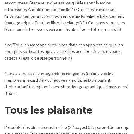
escomptees Grace au swipe est-ce qu’elles sont la moins
interessees A etablir unique famille ? ) Ont-elles le minimum
l’intention en tenant s’unir au sein de ma longiligne balancement
(mariage originalEt union libre, ! melangeD ? ) Ces vues sont-elles
bien moins interessees voire moins abordees d’etre parents ? )
cinq Tous les montage accouches dans ces apps est-ce qu’elles
sont plus suffisantes apres sont-elles accolees A surs niveaux
cadets a l’egard de aise personnel ? )
4 Les s sont-ils davantage mieux exogames (union avec les
membres a l’egard de « collectives » multiplesD de parlant
d’educationEt d’origine, ! avec situation geographique, ! mais aussi
d’age ? )
Tous les plaisante
L’etudeEt des plus circonstanciee (22 pagesD, ! apprend beaucoup
avec criteres puis amenage promouvoir appartenances listes fines