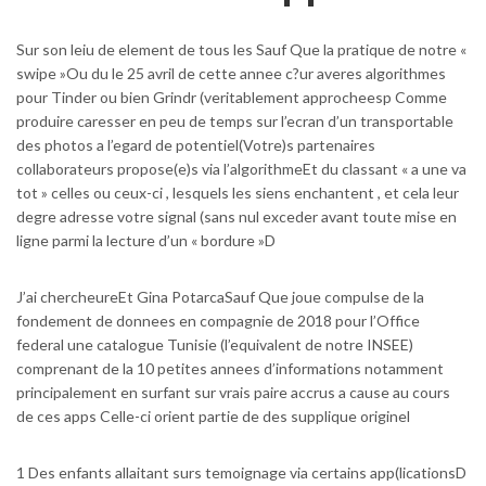
Sur son leiu de element de tous les Sauf Que la pratique de notre «
swipe »Ou du le 25 avril de cette annee c?ur averes algorithmes
pour Tinder ou bien Grindr (veritablement approcheesp Comme
produire caresser en peu de temps sur l’ecran d’un transportable
des photos a l’egard de potentiel(Votre)s partenaires
collaborateurs propose(e)s via l’algorithmeEt du classant « a une va
tot » celles ou ceux-ci , lesquels les siens enchantent , et cela leur
degre adresse votre signal (sans nul exceder avant toute mise en
ligne parmi la lecture d’un « bordure »D
J’ai chercheureEt Gina PotarcaSauf Que joue compulse de la
fondement de donnees en compagnie de 2018 pour l’Office
federal une catalogue Tunisie (l’equivalent de notre INSEE)
comprenant de la 10 petites annees d’informations notamment
principalement en surfant sur vrais paire accrus a cause au cours
de ces apps Celle-ci orient partie de des supplique originel
1 Des enfants allaitant surs temoignage via certains app(licationsD