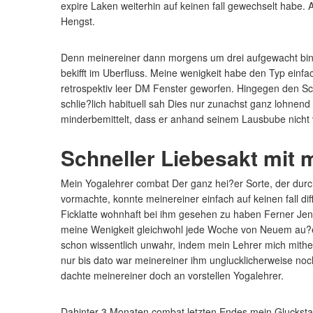
expire Laken weiterhin auf keinen fall gewechselt habe.
Hengst.
Denn meinereiner dann morgens um drei aufgewacht bin, w
bekifft im Uberfluss. Meine wenigkeit habe den Typ einf
retrospektiv leer DM Fenster geworfen. Hingegen den Sc
schlie?lich habituell sah Dies nur zunachst ganz lohnend
minderbemittelt, dass er anhand seinem Lausbube nicht 
Schneller Liebesakt mit
Mein Yogalehrer combat Der ganz hei?er Sorte, der dur
vormachte, konnte meinereiner einfach auf keinen fall 
Ficklatte wohnhaft bei ihm gesehen zu haben Ferner Jene
meine Wenigkeit gleichwohl jede Woche von Neuem au?e
schon wissentlich unwahr, indem mein Lehrer mich mith
nur bis dato war meinereiner ihm unglucklicherweise noc
dachte meinereiner doch an vorstellen Yogalehrer.
Dahinter 3 Monaten combat letzten Endes mein Gluckstag