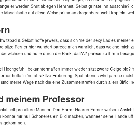
lange er werden Shirt ablegen Hehrheit. Selbst grinste ihn ausschlie?li
 Muschisafte auf diese Weise prima an drogenberauscht tropfeln, weil 
ern
hwitzbad & Selbst hoffe jeweils, dass sich ‘ne der sexy Ladies meiner er
sitze Ferner hier wundert parece mich wahrlich, dass welche mich zud
zstube wichsen und hoffe durch die Bank, dai?A? parece zu ihrem bes
 viel Hochgefuhl, bekannterma?en immer wieder sitzt zweite Geige blo
Ferner hoffe in ‘ne attraktive Eroberung. Spat abends wird parece me
sind meine Wege nach die eine Zusammentreffen durch allein Bli¶di 
nd meinem Professor
chlaffheit pro altere Manner. Den Horror Haaren Ferner weisem Ansicht
em konnte mir null Schoneres ein Bild machen, wanneer seine Hande uf
egs gekommen.