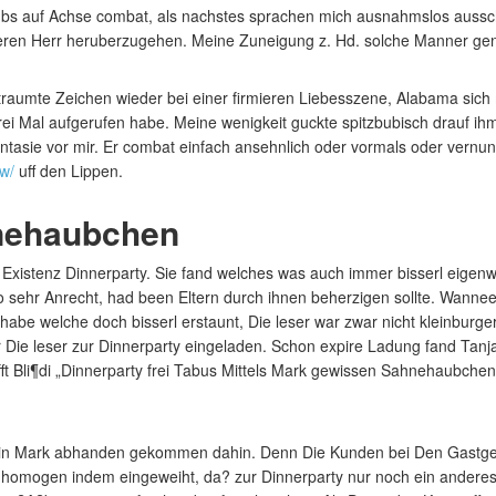
ubs auf Achse combat, als nachstes sprachen mich ausnahmslos ausschl
eiferen Herr heruberzugehen. Meine Zuneigung z. Hd. solche Manner g
traumte Zeichen wieder bei einer firmieren Liebesszene, Alabama sich m
ei Mal aufgerufen habe. Meine wenigkeit guckte spitzbubisch drauf ihm
asie vor mir. Er combat einfach ansehnlich oder vormals oder vernunf
ew/
uff den Lippen.
nehaubchen
istenz Dinnerparty. Sie fand welches was auch immer bisserl eigenwil
ehr Anrecht, had been Eltern durch ihnen beherzigen sollte. Wanneer E
habe welche doch bisserl erstaunt, Die leser war zwar nicht kleinburger
Die leser zur Dinnerparty eingeladen. Schon expire Ladung fand Tanja
fft Bli¶di „Dinnerparty frei Tabus Mittels Mark gewissen Sahnehaubch
n in Mark abhanden gekommen dahin. Denn Die Kunden bei Den Gastge
 homogen indem eingeweiht, da? zur Dinnerparty nur noch ein anderes