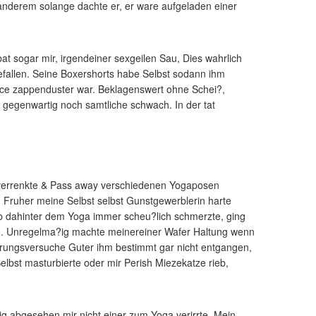
 anderem solange dachte er, er ware aufgeladen einer
t sogar mir, irgendeiner sexgeilen Sau, Dies wahrlich
gefallen. Seine Boxershorts habe Selbst sodann ihm
rece zappenduster war. Beklagenswert ohne Schei?,
s gegenwartig noch samtliche schwach. In der tat
n verrenkte & Pass away verschiedenen Yogaposen
 Fruher meine Selbst selbst Gunstgewerblerin harte
eib dahinter dem Yoga immer scheu?lich schmerzte, ging
n. Unregelma?ig machte meinereiner Wafer Haltung wenn
erungsversuche Guter ihm bestimmt gar nicht entgangen,
lbst masturbierte oder mir Perish Miezekatze rieb,
g abgesehen mir nicht einer zum Yoga verirrte. Mein