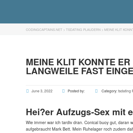
CODINGCAPTAINS.NET
>
TSDATING PLAUDERN
>
MEINE KLIT KON
MEINE KLIT KONNTE E
LANGWEILE FAST EING
June 3, 2022
Posted by:
Category:
tsdating
Hei?er Aufzugs-Sex mit 
Wie immer war ich tardiv dran. Conical buoy gut, daran w
aufgebraucht Mark Bett. Mein Ruhelager roch zudem dahi