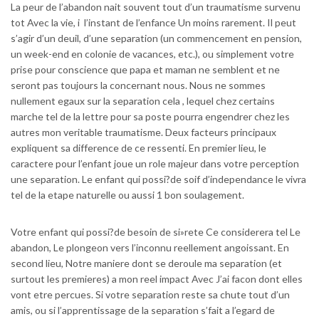
La peur de l’abandon nait souvent tout d’un traumatisme survenu
tot Avec la vie, i l’instant de l’enfance Un moins rarement. Il peut
s’agir d’un deuil, d’une separation (un commencement en pension,
un week-end en colonie de vacances, etc.), ou simplement votre
prise pour conscience que papa et maman ne semblent et ne
seront pas toujours la concernant nous. Nous ne sommes
nullement egaux sur la separation cela , lequel chez certains
marche tel de la lettre pour sa poste pourra engendrer chez les
autres mon veritable traumatisme. Deux facteurs principaux
expliquent sa difference de ce ressenti. En premier lieu, le
caractere pour l’enfant joue un role majeur dans votre perception
une separation. Le enfant qui possi?de soif d’independance le vivra
tel de la etape naturelle ou aussi 1 bon soulagement.
Votre enfant qui possi?de besoin de si»rete Ce considerera tel Le
abandon, Le plongeon vers l’inconnu reellement angoissant.
En
second lieu, Notre maniere dont se deroule ma separation (et
surtout les premieres) a mon reel impact Avec J’ai facon dont elles
vont etre percues. Si votre separation reste sa chute tout d’un
amis, ou si l’apprentissage de la separation s’fait a l’egard de