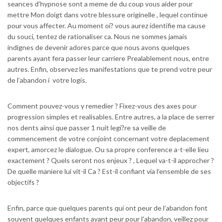
seances d’hypnose sont a meme de du coup vous aider pour
mettre Mon doigt dans votre blessure originelle , lequel continue
pour vous affecter. Au moment oi? vous aurez identifie ma cause
du souci, tentez de rationaliser ca. Nous ne sommes jamais
indignes de devenir adores parce que nous avons quelques
parents ayant fera passer leur carriere Prealablement nous, entre
autres. Enfin, observez les manifestations que te prend votre peur
de l’abandon i votre logis.
Comment pouvez-vous y remedier ? Fixez-vous des axes pour
progression simples et realisables. Entre autres, a la place de serrer
nos dents ainsi que passer 1 nuit legi?re sa veille de
commencement de votre conjoint concernant votre deplacement
expert, amorcez le dialogue. Ou sa propre conference a-t-elle lieu
exactement ? Quels seront nos enjeux ? , Lequel va-t-il approcher ?
De quelle maniere lui vit-il Ca ? Est-il confiant via l’ensemble de ses
objectifs ?
Enfin, parce que quelques parents qui ont peur de l’abandon font
souvent quelques enfants ayant peur pour l’abandon, veillez pour