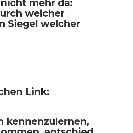
nicht mehr da:
durch welcher
m Siegel welcher
chen Link:
n kennenzulernen,
enommen, entschied