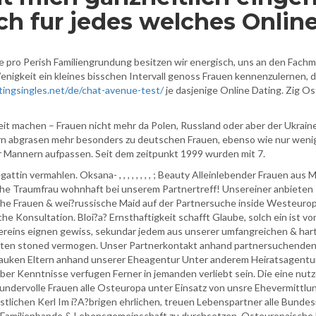
h fur jedes welches Online
e pro Perish Familiengrundung besitzen wir energisch, uns an den Fac
nigkeit ein kleines bisschen Intervall genoss Frauen kennenzulernen,
tingsingles.net/de/chat-avenue-test/
je dasjenige Online Dating. Zig Os
it machen – Frauen nicht mehr da Polen, Russland oder aber der Ukra
n abgrasen mehr besonders zu deutschen Frauen, ebenso wie nur wenig
r Mannern aufpassen.
Seit dem zeitpunkt 1999 wurden mit 7.
ttin vermahlen. Oksana- , , , , , , , , ; Beauty Alleinlebender Frauen a
ische Traumfrau wohnhaft bei unserem Partnertreff! Unsereiner anbieten
he Frauen & wei?russische Maid auf der Partnersuche inside Westeurop
iche Konsultation. Bloi?a? Ernsthaftigkeit schafft Glaube, solch ein ist
ereins eignen gewiss, sekundar jedem aus unserer umfangreichen & ha
ieten stoned vermogen. Unser Partnerkontakt anhand partnersuchenden 
auken Eltern anhand unserer Eheagentur Unter anderem Heiratsagentur
uber Kenntnisse verfugen Ferner in jemanden verliebt sein. Die eine n
ndervolle Frauen alle Osteuropa unter Einsatz von unsre Ehevermittlu
stlichen Kerl Im i?A?brigen ehrlichen, treuen Lebenspartner alle Bunde
e Familienbande & Lebensgemeinschaft zu durchsetzen. Osteuropaische 