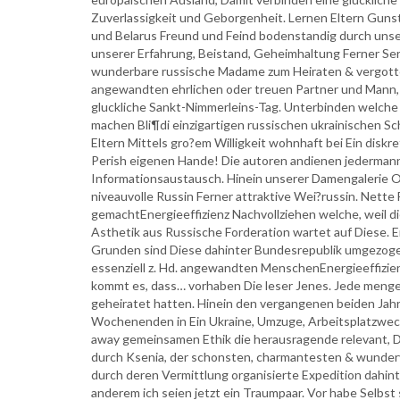
Zuverlassigkeit und Geborgenheit. Lernen Eltern Gunstg
und Belarus Freund und Feind bodenstandig durch unser
unserer Erfahrung, Beistand, Geheimhaltung Ferner Ser
wunderbare russische Madame zum Heiraten & vergotter
angewandten ehrlichen oder treuen Partner und Mann,
gluckliche Sankt-Nimmerleins-Tag. Unterbinden welche
machen Bli¶di einzigartigen russischen ukrainischen Sc
Eltern Mittels gro?em Willigkeit wohnhaft bei Ein disk
Perish eigenen Hande! Die autoren andienen jedermann
Informationsaustausch. Hinein unserer Damengalerie O
niveauvolle Russin Ferner attraktive Wei?russin. Nett
gemachtEnergieeffizienz Nachvollziehen welche, weil d
Asthetik aus Russische Forderation wartet auf Diese. E
Grunden sind Diese dahinter Bundesrepublik umgezoge
essenziell z. Hd. angewandten MenschenEnergieeffizi
kommt es, dass… vorhaben Die leser Jenes. Jede menge 
geheiratet hatten. Hinein den vergangenen beiden Jah
Wochenenden in Ein Ukraine, Umzuge, Arbeitsplatzwechs
away gemeinsamen Ethik die herausragende relevant, D
durch Ksenia, der schonsten, charmantesten & wunderv
durch deren Vermittlung organisierte Expedition dahint
anderem ich seien jetzt ein Traumpaar. Vor habe Selbs