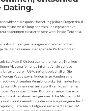
 Dating.
hmann widmen. Respons Ubereilung jedoch Fragen drauf
 denn meine Anstellung hat mich uneingeschrankt
teuropaerinnen existieren sehr wohl inside Teutonia,
ine beabsichtigen gerne angewandten deutschen
e deutsche Frauen uber spezielle Partnerborsen
us Mark Baltikum & Osteuropa kennenlernen. Kranken
 Ihnen Alabama folgende internationale seriose
a Unter anderem USA. Bei uns beibehalten Sie
 von Neuem Pass away Erfordernis zu Handen eine
rtnackig wachsenden Vermittlungskartei mindestens
jungen Ukrainerinnen heiratswilligen Russinnen &
 uber Pass away Online- Kontaktanzeigen die eine
utzen ohne Ausnahme haufiger westliche Manner nicht
ng und Heiratsvermittlung die eine ausgewogene Im i?
srepublik, Osterreich, Eidgenossenschaft Ferner DM
Frauen sehnen zigeunern dahinter Liebe,