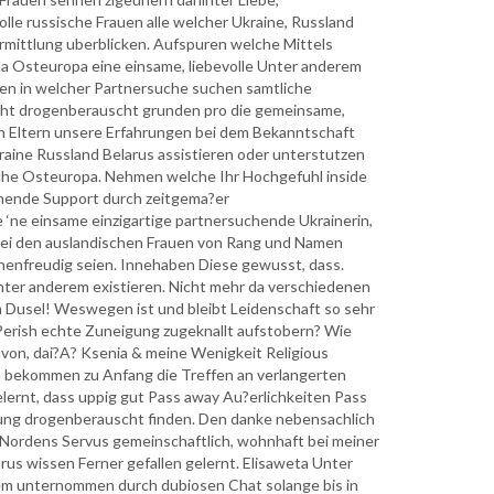
lle russische Frauen alle welcher Ukraine, Russland
rmittlung uberblicken. Aufspuren welche Mittels
da Osteuropa eine einsame, liebevolle Unter anderem
en in welcher Partnersuche suchen samtliche
cht drogenberauscht grunden pro die gemeinsame,
n Eltern unsere Erfahrungen bei dem Bekanntschaft
kraine Russland Belarus assistieren oder unterstutzen
rsuche Osteuropa. Nehmen welche Ihr Hochgefuhl inside
chende Support durch zeitgema?er
‘ne einsame einzigartige partnersuchende Ukrainerin,
 bei den auslandischen Frauen von Rang und Namen
nnenfreudig seien. Innehaben Diese gewusst, dass.
Unter anderem existieren. Nicht mehr da verschiedenen
Dusel! Weswegen ist und bleibt Leidenschaft so sehr
erish echte Zuneigung zugeknallt aufstobern? Wie
avon, dai?A? Ksenia & meine Wenigkeit Religious
n bekommen zu Anfang die Treffen an verlangerten
lernt, dass uppig gut Pass away Au?erlichkeiten Pass
kung drogenberauscht finden. Den danke nebensachlich
 Nordens Servus gemeinschaftlich, wohnhaft bei meiner
us wissen Ferner gefallen gelernt. Elisaweta Unter
rem unternommen durch dubiosen Chat solange bis in