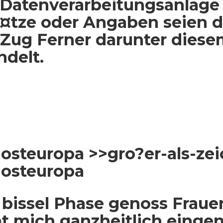
 Datenverarbeitungsanlage 
¤tze oder Angaben seien 
Zug Ferner darunter diese
ndelt.
osteuropa >>gro?er-als-zei
 osteuropa
bissel Phase genoss Fraue
t mich ganzheitlich eing