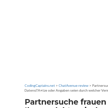
News & Even
CodingCaptains.net
>
ChatAvenue review
>
Partnersuc
Datensi?A¤tze oder Angaben seien durch welcher Vermi
Partnersuche frauen 