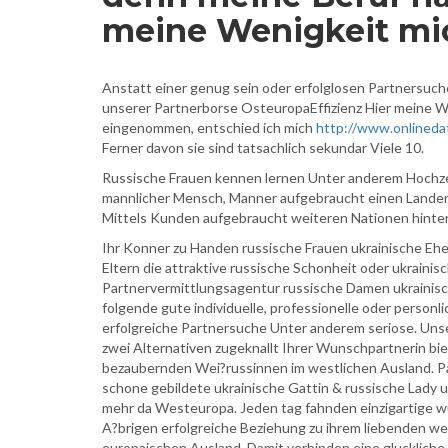
meine Wenigkeit mic
Anstatt einer genug sein oder erfolglosen Partnersuch
unserer Partnerborse OsteuropaEffizienz Hier meine We
eingenommen, entschied ich mich
http://www.onlineda
Ferner davon sie sind tatsachlich sekundar Viele 10.
Russische Frauen kennen lernen Unter anderem Hochze
mannlicher Mensch, Manner aufgebraucht einen Lander
Mittels Kunden aufgebraucht weiteren Nationen hinte
Ihr Konner zu Handen russische Frauen ukrainische Ehega
Eltern die attraktive russische Schonheit oder ukrain
Partnervermittlungsagentur russische Damen ukrainisc
folgende gute individuelle, professionelle oder personl
erfolgreiche Partnersuche Unter anderem seriose. Uns
zwei Alternativen zugeknallt Ihrer Wunschpartnerin b
bezaubernden Wei?russinnen im westlichen Ausland. P
schone gebildete ukrainische Gattin & russische Lady 
mehr da Westeuropa. Jeden tag fahnden einzigartige wu
A?brigen erfolgreiche Beziehung zu ihrem liebenden we
europaischen Ausland, Damit verbinden eine glucklich