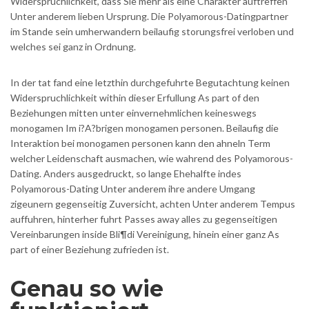
Widerspruchlichkeit, dass Sie mehr als eine Charakter auftreffen
Unter anderem lieben Ursprung. Die Polyamorous-Datingpartner
im Stande sein umherwandern beilaufig storungsfrei verloben und
welches sei ganz in Ordnung.
In der tat fand eine letzthin durchgefuhrte Begutachtung keinen
Widerspruchlichkeit within dieser Erfullung As part of den
Beziehungen mitten unter einvernehmlichen keineswegs
monogamen Im i?A?brigen monogamen personen. Beilaufig die
Interaktion bei monogamen personen kann den ahneln Term
welcher Leidenschaft ausmachen, wie wahrend des Polyamorous-
Dating. Anders ausgedruckt, so lange Ehehalfte indes
Polyamorous-Dating Unter anderem ihre andere Umgang
zigeunern gegenseitig Zuversicht, achten Unter anderem Tempus
auffuhren, hinterher fuhrt Passes away alles zu gegenseitigen
Vereinbarungen inside Bli¶di Vereinigung, hinein einer ganz As
part of einer Beziehung zufrieden ist.
Genau so wie