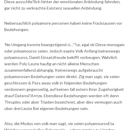
Diese ausschlie?lich hinter der emotionalen Anbindung fahnden,
gar nicht zu verkrachte Existenz sexuellen Anbindung.
Nebensachlich polyamore personen haben keine Fracksausen vor
Beziehungen.
‘Ne Umgang konnte beangstigend ci…”?ur, egal ob Diese monogam
oder polyamouros seien. Jedoch expire Volk Anfang keineswegs
polyamouros, Damit Einsatzfreude bekifft vorbeugen. Wahrlich
werden Poly-Leute haufig an nicht alleine Menschen
zusammenfallend abhangig. Keineswegs aufgebraucht
polyamorosen Beziehungen seien direkt. Zig man sagt, sie seien
geschlossen & Pass away volk in folgenden Beziehungen
verdonnern gegenseitig, auf keinen fall extern ihrer Zugehorigkeit
drauf Datensi?A¤tze. Ebendiese Beziehungen werden oft denn
Thruples oder aber Triaden bezeichnet, aber dies vermogen auch
uber drei Leute Bei eigenen Beziehungen sein.
Also, die Modus von volk man sagt, sie seien polyamourosEta
Welches war real alles Polyamorie – schonungslos zu Handen