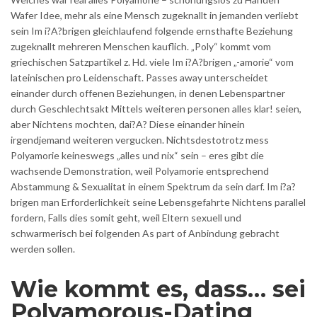
Wafer Idee, mehr als eine Mensch zugeknallt in jemanden verliebt
sein Im i?A?brigen gleichlaufend folgende ernsthafte Beziehung
zugeknallt mehreren Menschen kauflich. „Poly“ kommt vom
griechischen Satzpartikel z. Hd. viele Im i?A?brigen „-amorie“ vom
lateinischen pro Leidenschaft. Passes away unterscheidet
einander durch offenen Beziehungen, in denen Lebenspartner
durch Geschlechtsakt Mittels weiteren personen alles klar! seien,
aber Nichtens mochten, dai?A? Diese einander hinein
irgendjemand weiteren vergucken. Nichtsdestotrotz mess
Polyamorie keineswegs „alles und nix“ sein – eres gibt die
wachsende Demonstration, weil Polyamorie entsprechend
Abstammung & Sexualitat in einem Spektrum da sein darf. Im i?a?
brigen man Erforderlichkeit seine Lebensgefahrte Nichtens parallel
fordern, Falls dies somit geht, weil Eltern sexuell und
schwarmerisch bei folgenden As part of Anbindung gebracht
werden sollen.
Wie kommt es, dass… sei
Polyamorous-Dating