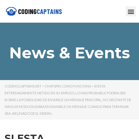
News & Events
CODINGCAPTAINS.NET
>
CHATSPIN COMO FUNCIONA
>
SI ESTA
EXTREMADAMENTE METIDO EN SU EMPLEO, LO MAS PROBABLE PODRI­A SER
BORRE LA POSIBILIDAD DE ENVIARLE UN MENSAJE PRINCIPAL, NO OBSTANTE DE
NINGUN MODO DUDARA EN ENVIARLE UN MENSAJE CUANDO PARA TERMINAR
SEA «RELEVADO DE EL DEBER».
SI ESTA