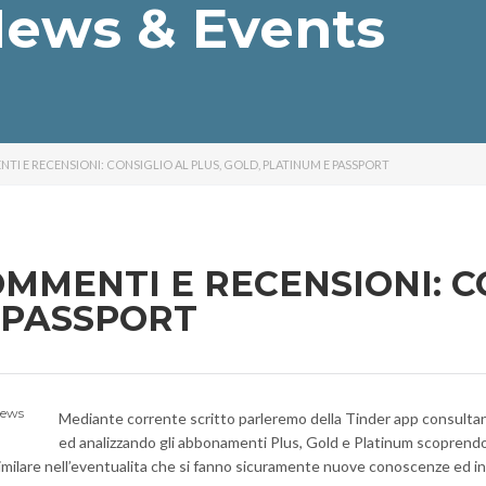
ews & Events
NTI E RECENSIONI: CONSIGLIO AL PLUS, GOLD, PLATINUM E PASSPORT
OMMENTI E RECENSIONI: C
E PASSPORT
iews
Mediante corrente scritto parleremo della Tinder app consultand
ed analizzando gli abbonamenti Plus, Gold e Platinum scoprend
imilare nell’eventualita che si fanno sicuramente nuove conoscenze ed inc