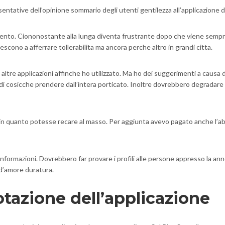
ative dell’opinione sommario degli utenti gentilezza all’applicazione di 
omento. Ciononostante alla lunga diventa frustrante dopo che viene sempre 
escono a afferrare tollerabilita ma ancora perche altro in grandi citta.
 altre applicazioni affinche ho utilizzato. Ma ho dei suggerimenti a causa 
di cosicche prendere dall’intera porticato. Inoltre dovrebbero degradare 
 in quanto potesse recare al masso. Per aggiunta avevo pagato anche l’a
nformazioni. Dovrebbero far provare i profili alle persone appresso la anno
 d’amore duratura.
otazione dell’applicazione