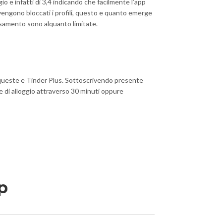
o e infatti di 3,4 indicando che facilmente l’app
 vengono bloccati i profili, questo e quanto emerge
basamento sono alquanto limitate.
di queste e Tinder Plus. Sottoscrivendo presente
ne di alloggio attraverso 30 minuti oppure
pp