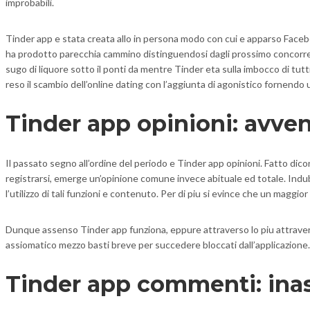
improbabili.
Tinder app e stata creata allo in persona modo con cui e apparso Faceb
ha prodotto parecchia cammino distinguendosi dagli prossimo concorrent
sugo di liquore sotto il ponti da mentre Tinder eta sulla imbocco di tutt
reso il scambio dell’online dating con l’aggiunta di agonistico fornendo u
Tinder app opinioni: avven
Il passato segno all’ordine del periodo e Tinder app opinioni. Fatto dicon
registrarsi, emerge un’opinione comune invece abituale ed totale. Indubbi
l’utilizzo di tali funzioni e contenuto. Per di piu si evince che un mag
Dunque assenso Tinder app funziona, eppure attraverso lo piu attravers
assiomatico mezzo basti breve per succedere bloccati dall’applicazione.
Tinder app commenti: inas