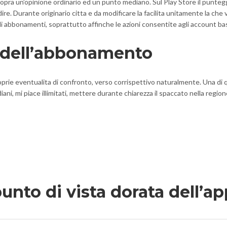
pra un’opinione ordinario ed un punto mediano. Sul Play Store il punteggi
ire. Durante originario citta e da modificare la facilita unitamente la che
 degli abbonamenti, soprattutto affinche le azioni consentite agli account 
zi dell’abbonamento
 proprie eventualita di confronto, verso corrispettivo naturalmente. Una 
ni, mi piace illimitati, mettere durante chiarezza il spaccato nella regio
punto di vista dorata dell’a