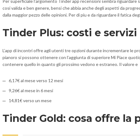
Per superficiale l’argomento Tinder app recensioni sembra riguardare so
cosi valida e ben genere, bensi che abbia anche degli aspetti da progred
dalla maggior pezzo delle opinioni. Per di piu e da riguardare il fatica
Tinder Plus: costi e servi
L’app di incontri offre agli utenti tre opzioni durante incrementare le
pianoro si possono ottenere con l’aggiunta di superiore Mi Piace quotidia
contenere quello in quanto gli prossimo vedono e estraneo. Il valore e
6,17€ al mese verso 12 mesi
9,26€ al mese in 6 mesi
14,81€ verso un mese
Tinder Gold: cosa offre la 