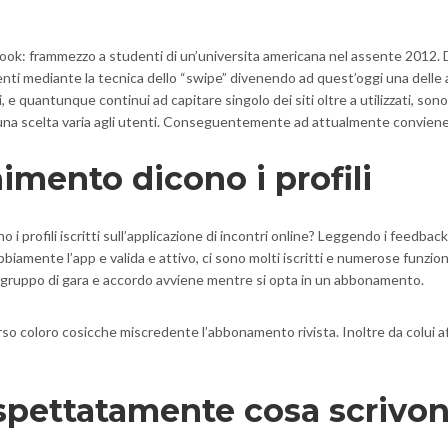
ook: frammezzo a studenti di un’universita americana nel assente 2012. D
i mediante la tecnica dello “swipe” divenendo ad quest’oggi una delle a
i, e quantunque continui ad capitare singolo dei siti oltre a utilizzati, s
na scelta varia agli utenti.
Conseguentemente ad attualmente conviene is
imento dicono i profili
o i profili iscritti sull’applicazione di incontri online? Leggendo i feedb
amente l’app e valida e attivo, ci sono molti iscritti e numerose funzioni.
gior gruppo di gara e accordo avviene mentre si opta in un abbonamento.
o coloro cosicche miscredente l’abbonamento rivista. Inoltre da colui af
pettatamente cosa scrivono