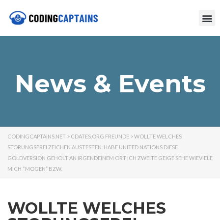
News & Events
CODINGCAPTAINS.NET
>
CDATES.ORG FREUNDE
>
WOLLTE WELCHES
STORUNGSFREI ZEICHEN AUSTESTEN. HABE UNITED NATIONS DIESE
GOLDVERSION GEHOLT AN IRGENDEINEM ORT ICH ZWEITE GEIGE SEHE WIEVIELE
MICH “MOGEN” BZW.
WOLLTE WELCHES